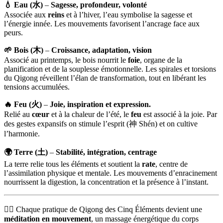
💧 Eau (水)
–
Sagesse, profondeur, volonté
Associée aux
reins
et à l’hiver, l’eau symbolise la sagesse et
l’énergie innée. Les mouvements favorisent l’ancrage face aux
peurs.
🌱 Bois (木)
–
Croissance, adaptation, vision
Associé au printemps, le bois nourrit le
foie
, organe de la
planification et de la souplesse émotionnelle. Les spirales et torsions
du Qigong réveillent l’élan de transformation, tout en libérant les
tensions accumulées.
🔥 Feu (火)
–
Joie, inspiration et expression.
Relié au
cœur
et à la chaleur de l’été, le
feu
est associé à la joie. Par
des gestes expansifs on stimule l’esprit (神 Shén) et on cultive
l’harmonie.
🌍 Terre (土)
–
Stabilité, intégration, centrage
La terre relie tous les éléments et soutient la
rate
, centre de
l’assimilation physique et mentale. Les mouvements d’enracinement
nourrissent la digestion, la concentration et la présence à l’instant.
🧘‍♀️ Chaque pratique de Qigong des Cinq Éléments devient une
méditation en mouvement
, un massage énergétique du corps