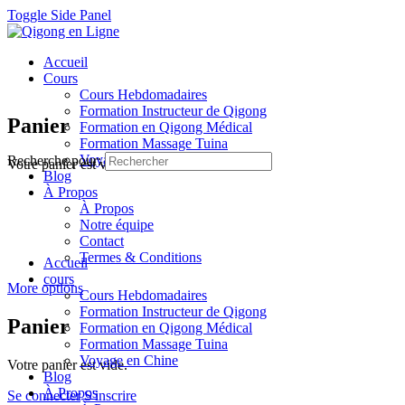
Toggle Side Panel
Accueil
Cours
Cours Hebdomadaires
Formation Instructeur de Qigong
Panier
Formation en Qigong Médical
Formation Massage Tuina
Voyage en Chine
Recherche pour:
Votre panier est vide.
Blog
À Propos
À Propos
Notre équipe
Contact
Termes & Conditions
Accueil
cours
More options
Cours Hebdomadaires
Formation Instructeur de Qigong
Panier
Formation en Qigong Médical
Formation Massage Tuina
Voyage en Chine
Votre panier est vide.
Blog
À Propos
Se connecter
S'inscrire