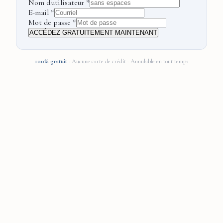
passe
Nom d'utilisateur
*
E-mail
*
Mot de passe
*
ACCÉDEZ GRATUITEMENT MAINTENANT
100% gratuit
· Aucune carte de crédit · Annulable en tout temps