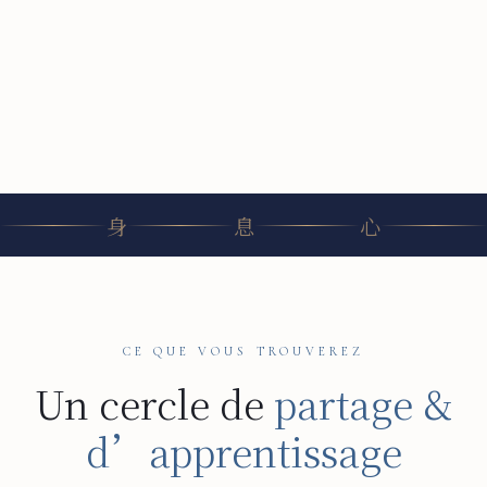
身
息
心
CE QUE VOUS TROUVEREZ
Un cercle de
partage &
d’apprentissage