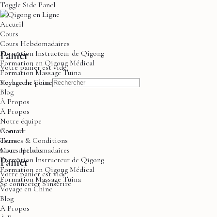
Toggle Side Panel
Accueil
Cours
Cours Hebdomadaires
Formation Instructeur de Qigong
Panier
Formation en Qigong Médical
Votre panier est vide.
Formation Massage Tuina
Voyage en Chine
Recherche pour:
Blog
À Propos
À Propos
Notre équipe
Contact
Accueil
Termes & Conditions
cours
More options
Cours Hebdomadaires
Panier
Formation Instructeur de Qigong
Formation en Qigong Médical
Votre panier est vide.
Formation Massage Tuina
Se connecter
S'inscrire
Voyage en Chine
Blog
À Propos