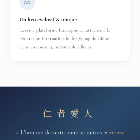
∞
Un lieu exclusif & unique
La seule plateforme francophone rattachée à la
Fédération Internationale de Qigong de Chine —
riche en contenu, introuvable ailleurs.
仁者愛人
« L’homme de vertu aime les autres et
trouve