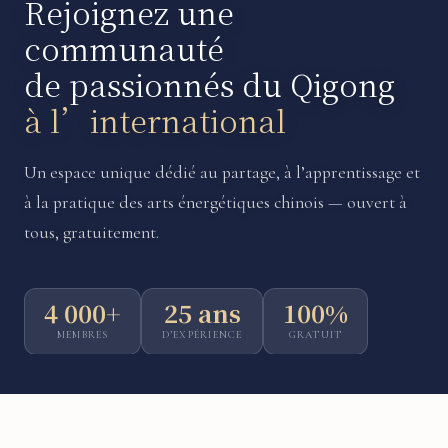
Rejoignez une
communauté
de passionnés du Qigong
à l’international
Un espace unique dédié au partage, à l’apprentissage et
à la pratique des arts énergétiques chinois — ouvert à
tous, gratuitement.
4 000+
25 ans
100%
MEMBRES
D’EXPÉRIENCE
GRATUIT