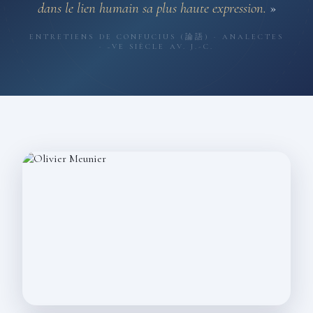
dans le lien humain sa plus haute expression.
»
ENTRETIENS DE CONFUCIUS (論語) · ANALECTES
· ~VE SIÈCLE AV. J.-C.