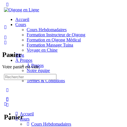
Toggle
Side
Panel
Accueil
Cours
Cours Hebdomadaires
Formation Instructeur de Qigong
Formation en Qigong Médical
Formation Massage Tuina
Voyage en Chine
Panier
Blog
À Propos
À Propos
Votre panier est vide.
Notre équipe
Contact
Recherche
Termes & Conditions
pour:
More
options
Accueil
Panier
cours
Cours Hebdomadaires